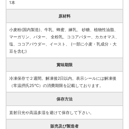
1本
原材料
小麦粉(国内製造)、牛乳、蜂蜜、練乳、 砂糖、植物性油脂、
マーガリン、バター、 全粉乳、ココアバター、カカオマス、
塩、ココアパウダー、イースト、 (一部に小麦・乳成分・大
豆を含む)
賞味期限
冷凍保存で２週間。解凍後2日以内。表示シールには解凍後
（常温摂氏25℃）の消費期限を記載しております。
保存方法
直射日光や高温多湿を避けて保存して下さい。
販売及び製造者